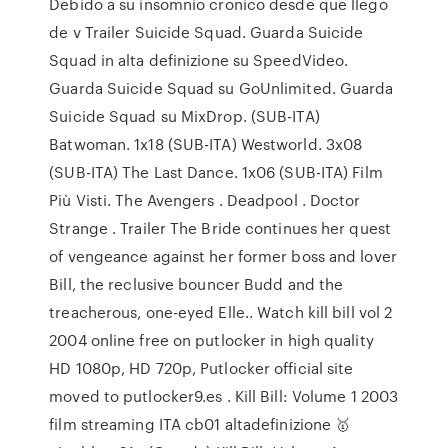
Debido a su insomnio cronico desde que llego
de v Trailer Suicide Squad. Guarda Suicide
Squad in alta definizione su SpeedVideo.
Guarda Suicide Squad su GoUnlimited. Guarda
Suicide Squad su MixDrop. (SUB-ITA)
Batwoman. 1x18 (SUB-ITA) Westworld. 3x08
(SUB-ITA) The Last Dance. 1x06 (SUB-ITA) Film
Più Visti. The Avengers . Deadpool . Doctor
Strange . Trailer The Bride continues her quest
of vengeance against her former boss and lover
Bill, the reclusive bouncer Budd and the
treacherous, one-eyed Elle.. Watch kill bill vol 2
2004 online free on putlocker in high quality
HD 1080p, HD 720p, Putlocker official site
moved to putlocker9.es . Kill Bill: Volume 1 2003
film streaming ITA cb01 altadefinizione 🥇