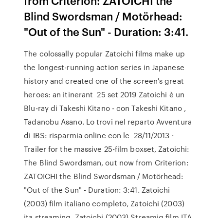
from Criterion: ZATOICHI the
Blind Swordsman / Motörhead:
"Out of the Sun" - Duration: 3:41.
The colossally popular Zatoichi films make up
the longest-running action series in Japanese
history and created one of the screen's great
heroes: an itinerant 25 set 2019 Zatoichi è un
Blu-ray di Takeshi Kitano - con Takeshi Kitano ,
Tadanobu Asano. Lo trovi nel reparto Avventura
di IBS: risparmia online con le 28/11/2013 ·
Trailer for the massive 25-film boxset, Zatoichi:
The Blind Swordsman, out now from Criterion:
ZATOICHI the Blind Swordsman / Motörhead:
"Out of the Sun" - Duration: 3:41. Zatoichi
(2003) film italiano completo, Zatoichi (2003)
ita streaming, Zatoichi (2003) Streamig film ITA