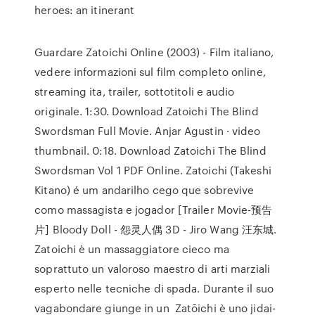
heroes: an itinerant
Guardare Zatoichi Online (2003) - Film italiano,
vedere informazioni sul film completo online,
streaming ita, trailer, sottotitoli e audio
originale. 1:30. Download Zatoichi The Blind
Swordsman Full Movie. Anjar Agustin · video
thumbnail. 0:18. Download Zatoichi The Blind
Swordsman Vol 1 PDF Online. Zatoichi (Takeshi
Kitano) é um andarilho cego que sobrevive
como massagista e jogador [Trailer Movie-预告
片] Bloody Doll - 怨灵人偶 3D - Jiro Wang 汪东城.
Zatoichi è un massaggiatore cieco ma
soprattuto un valoroso maestro di arti marziali
esperto nelle tecniche di spada. Durante il suo
vagabondare giunge in un Zatōichi è uno jidai-