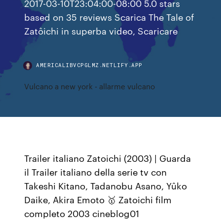
2017-03-10T23:04:00-08:00 5.0 stars
based on 35 reviews Scarica The Tale of
Zatôichi in superba video, Scaricare
AMERICALIBVCPGLMZ.NETLIFY.APP
Vulcano a new york - allarme vulcano
Trailer italiano Zatoichi (2003) | Guarda
il Trailer italiano della serie tv con
Takeshi Kitano, Tadanobu Asano, Yûko
Daike, Akira Emoto 🥇 Zatoichi film
completo 2003 cineblog01